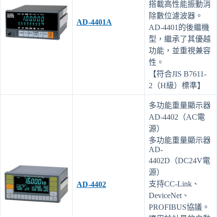
搭載高性能振動消
除數位濾波器。
AD-4401A
AD-4401的後繼機
型，繼承了其優越
功能，並重視兼容
性。
【符合JIS B7611-
2（H級）標準】
多功能重量顯示器
AD-4402（AC電
源）
多功能重量顯示器
AD-
4402D（DC24V電
源）
支持CC-Link、
AD-4402
DeviceNet、
PROFIBUS協議。