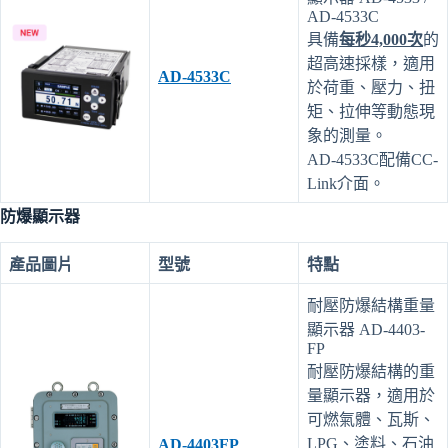
AD-4533C
具備
每秒4,000次
的
超高速採樣，適用
AD-4533C
於荷重、壓力、扭
矩、拉伸等動態現
象的測量。
AD-4533C配備CC-
Link介面。
防爆顯示器
產品圖片
型號
特點
耐壓防爆結構重量
顯示器 AD-4403-
FP
耐壓防爆結構的重
量顯示器，適用於
可燃氣體、瓦斯、
LPG、塗料、石油
AD-4403FP