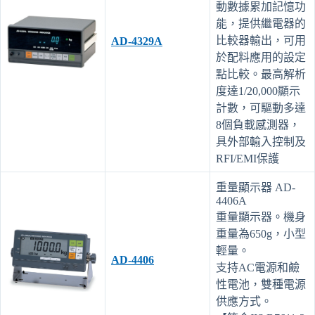
動數據累加記憶功
能，提供繼電器的
比較器輸出，可用
AD-4329A
於配料應用的設定
點比較。最高解析
度達1/20,000顯示
計數，可驅動多達
8個負載感測器，
具外部輸入控制及
RFI/EMI保護
重量顯示器 AD-
4406A
重量顯示器。機身
重量為650g，小型
輕量。
AD-4406
支持AC電源和鹼
性電池，雙種電源
供應方式。