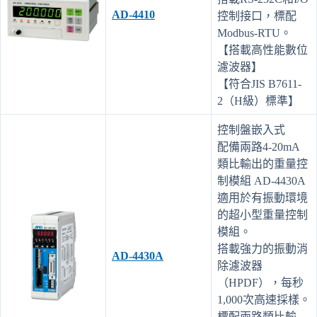
AD-4410
控制接口，標配
Modbus-RTU。
【搭載高性能數位
濾波器】
【符合JIS B7611-
2（H級）標準】
控制盤嵌入式
配備兩路4-20mA
類比輸出的重量控
制模組 AD-4430A
適用於有振動環境
的超小型重量控制
模組。
搭載強力的振動消
AD-4430A
除濾波器
（HPDF），每秒
1,000次高速採樣。
標配兩路類比輸