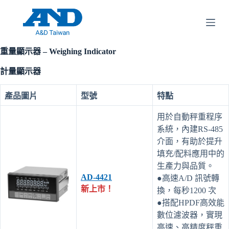
跳
至
主
要
重量顯示器 – Weighing Indicator
內
計量顯示器
容
產品圖片
型號
特點
用於自動秤重程序
系統，內建RS-485
介面，有助於提升
填充/配料應用中的
生產力與品質。
AD-4421
●高速A/D 訊號轉
新上市！
換，每秒1200 次
●搭配HPDF高效能
數位濾波器，實現
高速、高精度秤重