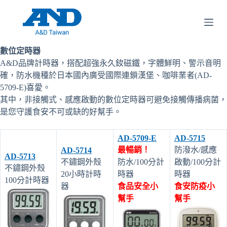
跳
至
主
要
數位定時器
內
A&D品牌計時器，搭配超強永久釹磁鐵，字體鮮明、警示音明
容
確，防水機種於日本國內廣受國際連鎖漢堡、咖啡業者(AD-
5709-E)喜愛。
其中，非接觸式、感應啟動的數位定時器可避免接觸傳播病菌，
是您守護食安不可或缺的好幫手。
AD-5709-E
AD-5715
最暢銷！
防潑水/感應
AD-5714
AD-5713
不鏽鋼外殼
防水/100分計
啟動/100分計
不鏽鋼外殼
20小時計時
時器
時器
100分計時器
器
食品安全小
食安防疫小
幫手
幫手