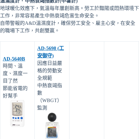
溫濕度計
・
中熱衰竭指數計(中暑計)
地球暖化效應下，氣溫每年屢創新高。勞工於豔陽或悶熱環境下
工作，非常容易產生中熱衰竭危害生命安全。
自帶警報的A&D溫濕度計，確保勞工安全、雇主心安，在安全
的職場下工作，共創雙贏。
AD-5698 (工
安御守)
AD-5640B
因應日益嚴
時間、溫
格的勞動安
度、濕度一
全規範
目了然
中熱衰竭指
節能省電的
數
好幫手
（WBGT）
監測