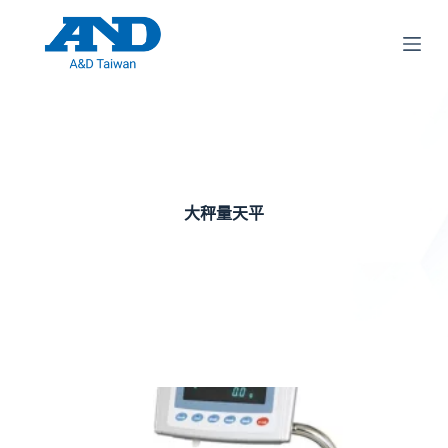
跳
至
主
要
內
容
大秤量天平