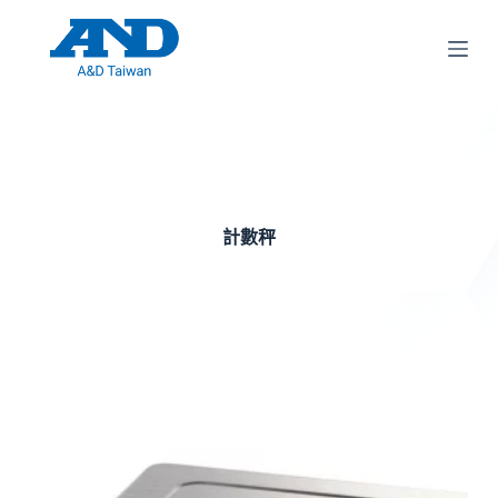
跳
至
主
要
內
容
計數秤