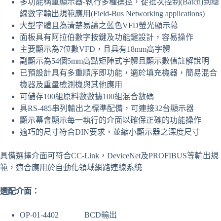
多功能稱重顯示器-執行多種操控，從批次控制(Batch)到總
線數字輸出規範應用(Field-Bus Networking applications)
大型字體且為清楚易讀之藍色VFD螢光顯示幕
面板具有阿拉伯數字按鍵及功能鍵設計，容易操作
主要顯示為7位數VFD，且具有18mm高字體
副顯示為54個5mm高點矩陣式字體且顯示數值註解說明
已預設計具有多重順序即功能，適於填充機器，簡易混合
機器及重量檢測機與其他應用
可儲存100組原料數數據100組混合數碼
具RS-485串列輸出之標準配備，可連接32台顯示器
顯示幕會顯示每一執行的介面以確保正確的功能操作
適巧的尺寸符合DIN要求，並縮小顯示器之深度尺寸
具備選擇介面可符合CC-Link，DeviceNet及PROFIBUS等輸出規
範，適合應用於自動化領域網路連線系統
選配介面：
OP-01-4402 BCD輸出