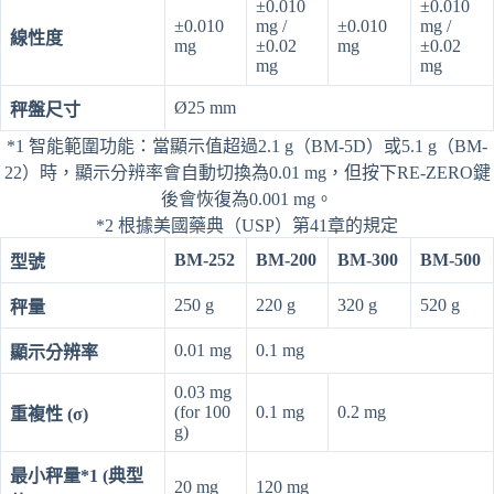
±0.010
±0.010
±0.010
mg /
±0.010
mg /
線性度
mg
±0.02
mg
±0.02
mg
mg
Ø25 mm
秤盤尺寸
*1 智能範圍功能：當顯示值超過2.1 g（BM-5D）或5.1 g（BM-
22）時，顯示分辨率會自動切換為0.01 mg，但按下RE-ZERO鍵
後會恢復為0.001 mg。
*2 根據美國藥典（USP）第41章的規定
BM-252
BM-200
BM-300
BM-500
型號
250 g
220 g
320 g
520 g
秤量
0.01 mg
0.1 mg
顯示分辨率
0.03 mg
(for 100
0.1 mg
0.2 mg
重複性 (σ)
g)
最小秤量*1 (典型
20 mg
120 mg