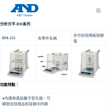
跳
至
主
要
分析天平-BM系列
內
容
亦可拆除隔板除靜
BM-252
各零件名稱
電
功能特點：
●內建無風扇離子發生器，可
瞬間去除樣品和容器中的靜