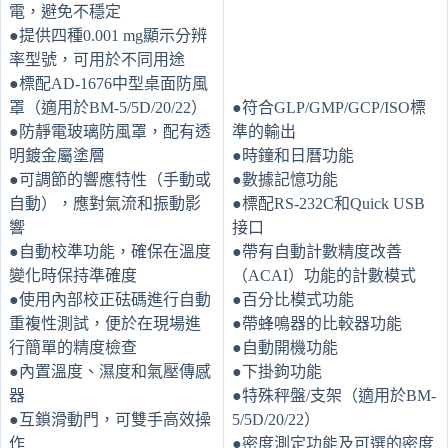
電，避免不穩定
●提供四種0.001 mg顯示分辨
率型號，可用於不同用途
●標配AD-1676中型桌面防風
罩（適用於BM-5/5D/20/22）
●符合GLP/GMP/GCP/ISO標
●防靜電玻璃防風罩，配有透
準的輸出
明鍍金屬塗層
●時鐘和日曆功能
●可調節的響應特性（手動或
●數據記憶功能
自動），應對氣流和振動影
●標配RS-232C和Quick USB
響
接口
●自動校準功能，確保在溫度
●帶有自動計數精度改善
變化時保持準確度
（ACAI）功能的計數模式
●使用內部校正砝碼進行自動
●百分比模式功能
重複性測試，便於在現場進
●帶蜂鳴器的比較器功能
行簡單的精度檢查
●自動開機功能
●內置溫度、濕度和氣壓傳感
●下掛鉤功能
器
●特殊秤盤/支架（適用於BM-
●互鎖滑動門，可雙手高效操
5/5D/20/22）
作
●密度測定功能及可選的密度